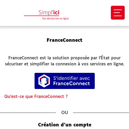
Ouvri
EN 1 CLIC
FranceConnect
Mon profil
FranceConnect est la solution proposée par l’État pour
Mes demandes
sécuriser et simplifier la connexion à vos services en ligne.
S’identifier avec FranceConnect
Paiement en ligne
Besoin d'aide
Qu’est-ce que FranceConnect ?
Démarches
*
SITES UTILES
Création d’un compte