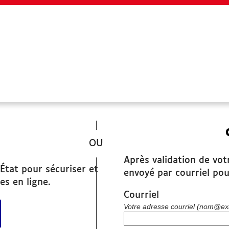
SITES UTILES
*
www.grandchambery.fr
Après validation de vot
Démarches Ville de Chambéry
État pour sécuriser et
envoyé par courriel pou
es en ligne.
Courriel
r avec FranceConnect
Votre adresse courriel (nom@ex