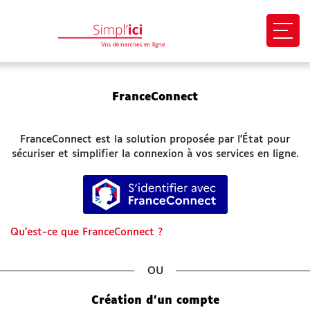
Ouvri
EN 1 CLIC
FranceConnect
Mon profil
FranceConnect est la solution proposée par l’État pour
Mes demandes
sécuriser et simplifier la connexion à vos services en ligne.
S’identifier avec FranceConnect
Paiement en ligne
Besoin d'aide
Qu’est-ce que FranceConnect ?
Démarches
*
SITES UTILES
Création d’un compte