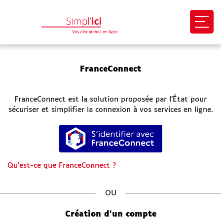
Ouvri
EN 1 CLIC
FranceConnect
Mon profil
FranceConnect est la solution proposée par l’État pour
Mes demandes
sécuriser et simplifier la connexion à vos services en ligne.
S’identifier avec FranceConnect
Paiement en ligne
Besoin d'aide
Qu’est-ce que FranceConnect ?
Démarches
*
SITES UTILES
Création d’un compte