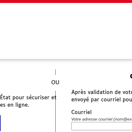
SITES UTILES
*
www.grandchambery.fr
Après validation de vot
Démarches Ville de Chambéry
État pour sécuriser et
envoyé par courriel pou
es en ligne.
Courriel
r avec FranceConnect
Votre adresse courriel (nom@ex