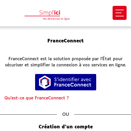
Ouvri
EN 1 CLIC
FranceConnect
Mon profil
FranceConnect est la solution proposée par l’État pour
Mes demandes
sécuriser et simplifier la connexion à vos services en ligne.
S’identifier avec FranceConnect
Paiement en ligne
Besoin d'aide
Qu’est-ce que FranceConnect ?
Démarches
*
SITES UTILES
Création d’un compte