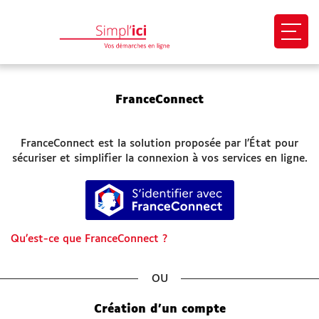
Ouvri
EN 1 CLIC
FranceConnect
Mon profil
FranceConnect est la solution proposée par l’État pour
Mes demandes
sécuriser et simplifier la connexion à vos services en ligne.
S’identifier avec FranceConnect
Paiement en ligne
Besoin d'aide
Qu’est-ce que FranceConnect ?
Démarches
*
SITES UTILES
Création d’un compte