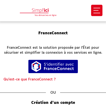
Ouvri
EN 1 CLIC
FranceConnect
Mon profil
FranceConnect est la solution proposée par l’État pour
Mes demandes
sécuriser et simplifier la connexion à vos services en ligne.
S’identifier avec FranceConnect
Paiement en ligne
Besoin d'aide
Qu’est-ce que FranceConnect ?
Démarches
*
SITES UTILES
Création d’un compte