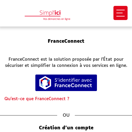
Ouvri
EN 1 CLIC
FranceConnect
Mon profil
FranceConnect est la solution proposée par l’État pour
Mes demandes
sécuriser et simplifier la connexion à vos services en ligne.
S’identifier avec FranceConnect
Paiement en ligne
Besoin d'aide
Qu’est-ce que FranceConnect ?
Démarches
*
SITES UTILES
Création d’un compte