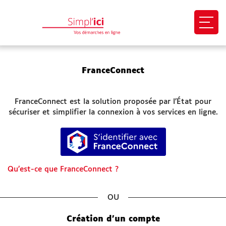
Ouvri
EN 1 CLIC
FranceConnect
Mon profil
FranceConnect est la solution proposée par l’État pour
Mes demandes
sécuriser et simplifier la connexion à vos services en ligne.
S’identifier avec FranceConnect
Paiement en ligne
Besoin d'aide
Qu’est-ce que FranceConnect ?
Démarches
*
SITES UTILES
Création d’un compte