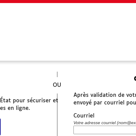
SITES UTILES
*
www.grandchambery.fr
Après validation de vot
Démarches Ville de Chambéry
État pour sécuriser et
envoyé par courriel pou
es en ligne.
Courriel
r avec FranceConnect
Votre adresse courriel (nom@ex