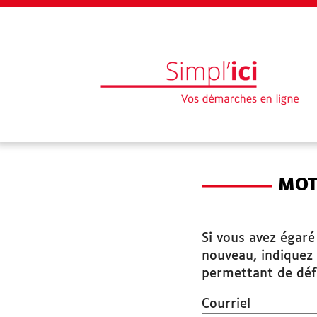
EN 1 CLIC
*
MOT
Mon profil
Mes demandes
Si vous avez égar
nouveau, indiquez 
Paiement en ligne
permettant de déf
Courriel
Besoin d'aide