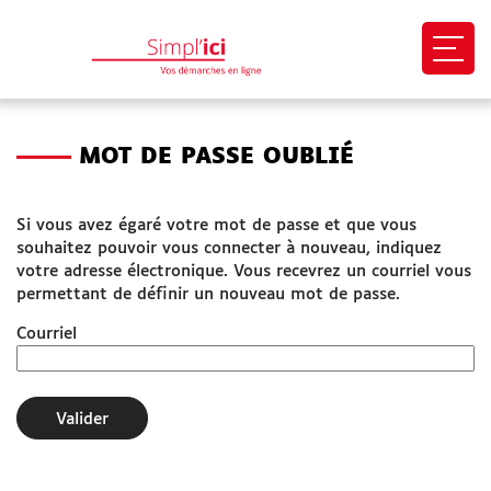
*
Ouvri
EN 1 CLIC
MOT DE PASSE OUBLIÉ
Mon profil
Si vous avez égaré votre mot de passe et que vous
Mes demandes
souhaitez pouvoir vous connecter à nouveau, indiquez
votre adresse électronique. Vous recevrez un courriel vous
Paiement en ligne
permettant de définir un nouveau mot de passe.
Courriel
Besoin d'aide
Démarches
Valider
SITES UTILES