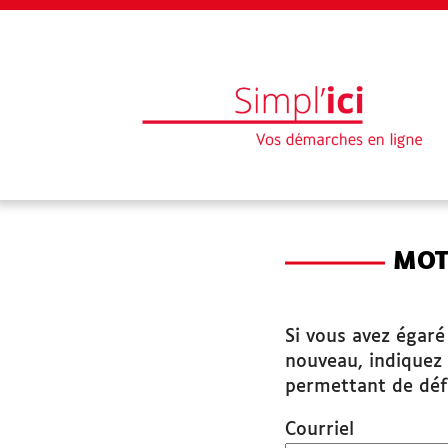
EN 1 CLIC
*
MOT
Mon profil
Mes demandes
Si vous avez égar
nouveau, indiquez 
Paiement en ligne
permettant de déf
Courriel
Besoin d'aide