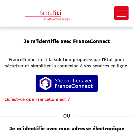
Ouvri
EN 1 CLIC
Je m’identifie avec FranceConnect
Mon profil
FranceConnect est la solution proposée par l’État pour
Mes demandes
sécuriser et simplifier la connexion à vos services en ligne.
S’identifier avec FranceConnect
Paiement en ligne
Besoin d'aide
Qu’est-ce que FranceConnect ?
Démarches
*
SITES UTILES
Je m'identifie avec mon adresse électronique